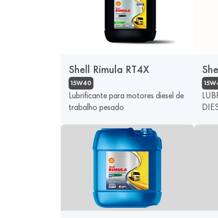
Shell Rimula RT4X
She
15W40
15W
Lubrificante para motores diesel de
LUB
trabalho pesado
DIE