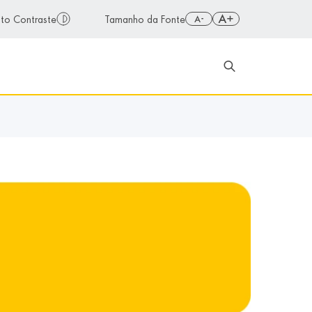
ar ou desativar alto contraste para melhor visibilidade
lto Contraste
Tamanho da Fonte
o