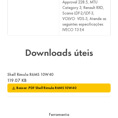
Approval 228.5, MTU
Category 3, Renault RXD,
Scania LDF-2/LDF-3,
VOLVO: VDS-3, Atende as
seguintes especificações:
IVECO T3 E4
Downloads úteis
Shell Rimula R6MS 10W40
119.07 KB
Baixar
.PDF
Shell Rimula R6MS 10W40
Ferramenta