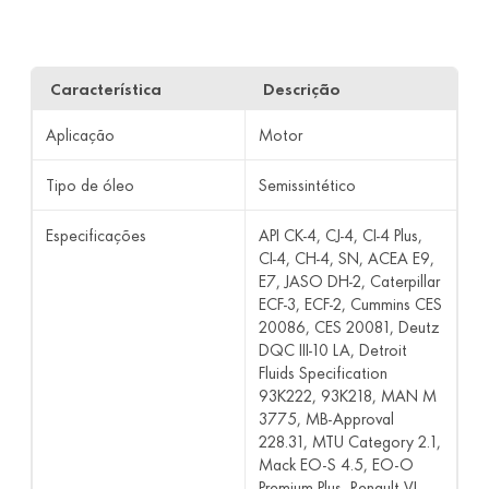
Característica
Descrição
Aplicação
Motor
Tipo de óleo
Semissintético
Especificações
API CK-4, CJ-4, CI-4 Plus,
CI-4, CH-4, SN, ACEA E9,
E7, JASO DH-2, Caterpillar
ECF-3, ECF-2, Cummins CES
20086, CES 20081, Deutz
DQC III-10 LA, Detroit
Fluids Specification
93K222, 93K218, MAN M
3775, MB-Approval
228.31, MTU Category 2.1,
Mack EO-S 4.5, EO-O
Premium Plus, Renault VI