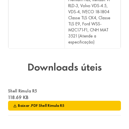
RLD-3, Volvo VDS-4.5,
VDS-4, IVECO 18-1804
Classe TLS CK4, Classe
TLS E9, Ford WSS-
M2C171-F1, CNH MAT
3521 (Atende a
especificação)
Downloads úteis
Shell Rimula R5
118.69 KB
Baixar
.PDF
Shell Rimula R5