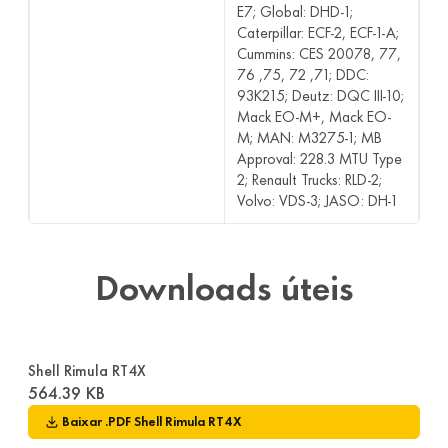
E7; Global: DHD-1;
Caterpillar: ECF-2, ECF-1-A;
Cummins: CES 20078, 77,
76 ,75, 72 ,71; DDC:
93K215; Deutz: DQC III-10;
Mack EO-M+, Mack EO-
M; MAN: M3275-1; MB
Approval: 228.3 MTU Type
2; Renault Trucks: RLD-2;
Volvo: VDS-3; JASO: DH-1
Downloads úteis
Shell Rimula RT4X
564.39 KB
Baixar
.PDF
Shell Rimula RT4X