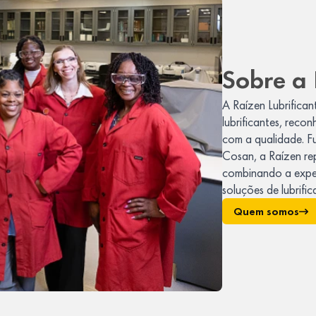
Sobre a 
A Raízen Lubrifican
lubrificantes, reco
com a qualidade. F
Cosan, a Raízen re
combinando a exper
soluções de lubrifi
Quem somos