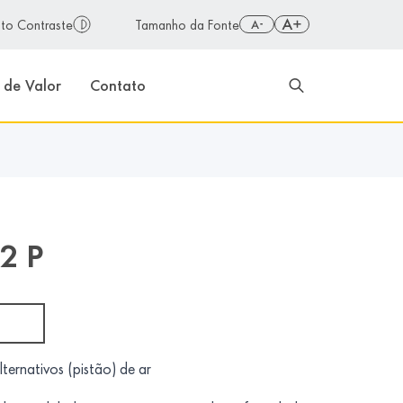
ar ou desativar alto contraste para melhor visibilidade
lto Contraste
Tamanho da Fonte
 de Valor
Contato
2 P
ternativos (pistão) de ar