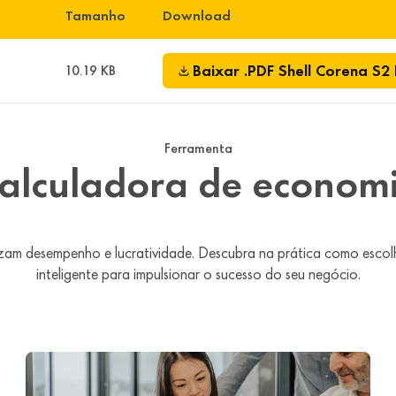
Tamanho
Download
Baixar
.PDF
Shell Corena S2
10.19 KB
Ferramenta
alculadora de econom
zam desempenho e lucratividade. Descubra na prática como escolh
inteligente para impulsionar o sucesso do seu negócio.