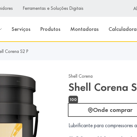
Ativ
midores
Ferramentas e Soluções Digitais
A
Serviços
Produtos
Montadoras
Calculadora
ell Corena S2 P
Shell Corena
Shell Corena S
100
Onde comprar
Lubrificante para compressores al