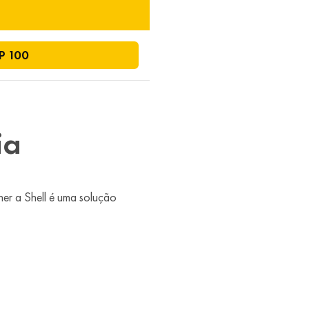
 P 100
ia
er a Shell é uma solução